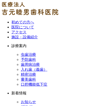
初めての方へ
医院について
アクセス
施設・設備紹介
診療案内
虫歯治療
予防歯科
歯周病治療
入れ歯（義歯）
精密治療
審美歯科
口腔機能低下症
新着情報
お知らせ