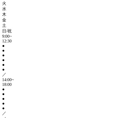
火
水
木
金
土
日/祝
9:00~
12:30
●
●
●
●
●
●
／
14:00~
18:00
●
●
●
●
●
／